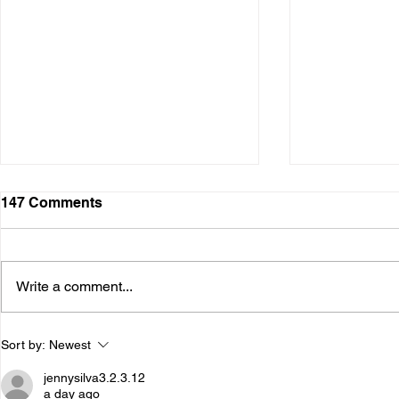
147 Comments
Write a comment...
The Psychology of
The Neuros
Sort by:
Newest
Addiction: How Thoughts,
Addiction:
Emotions, and Behavior
the Brain
jennysilva3.2.3.12
Interact
a day ago