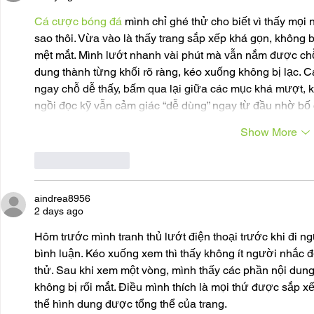
Cá cược bóng đá
 mình chỉ ghé thử cho biết vì thấy mọi 
sao thôi. Vừa vào là thấy trang sắp xếp khá gọn, không
mệt mắt. Mình lướt nhanh vài phút mà vẫn nắm được chỗ n
dung thành từng khối rõ ràng, kéo xuống không bị lạc. C
ngay chỗ dễ thấy, bấm qua lại giữa các mục khá mượt, 
ngồi đọc kỹ vẫn cảm giác “dễ dùng” ngay từ đầu nhờ bố
Show More
Like
Reply
aindrea8956
2 days ago
Hôm trước mình tranh thủ lướt điện thoại trước khi đi n
bình luận. Kéo xuống xem thì thấy không ít người nhắc đ
thử. Sau khi xem một vòng, mình thấy các phần nội dung
không bị rối mắt. Điều mình thích là mọi thứ được sắp x
thể hình dung được tổng thể của trang.