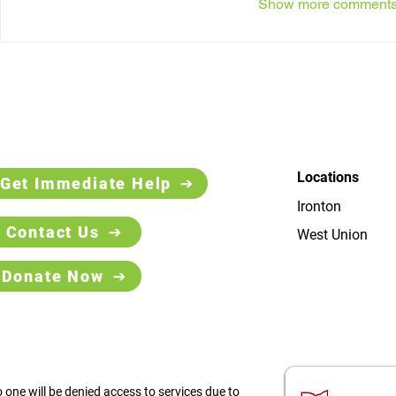
Show more comment
Locations
Get Immediate Help
Ironton
Contact Us
West Union
Donate Now
 one will be denied access to services due to