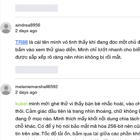
Like
Reply
aindrea8956
2 days ago
TR88
 là cái tên mình vô tình thấy khi đang đọc một chủ
bấm vào xem thử giao diện. Mình chỉ lướt nhanh cho biế
được sắp xếp rõ ràng nên nhìn không bị rối mắt.
Like
Reply
melaniemarshall6592
2 days ago
kubet
 mình mới ghé thử vì thấy bạn bè nhắc hoài, vào ch
thôi. Cảm giác đầu tiên là trang nhìn thoáng, chữ không
đang ở mục nào. Mình thích mấy khối nội dung chia tách 
chỗ khác. Có để ý họ nói bảo mật mã hóa 256-bit nên cũ
tin trên site. Tốc độ tải ổn, bấm qua lại giữa các phần 