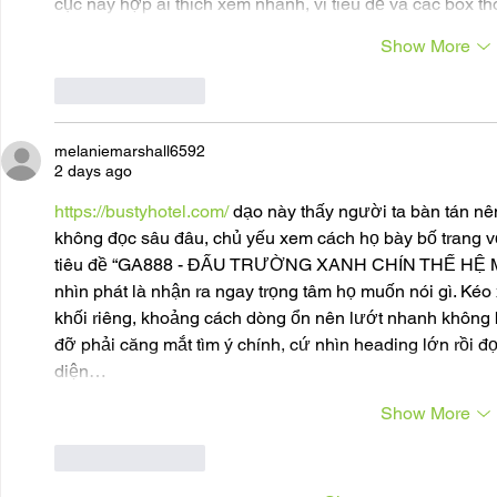
cục này hợp ai thích xem nhanh, vì tiêu đề và các box t
Show More
Like
Reply
melaniemarshall6592
2 days ago
https://bustyhotel.com/
 dạo này thấy người ta bàn tán nê
không đọc sâu đâu, chủ yếu xem cách họ bày bố trang vớ
tiêu đề “GA888 - ĐẤU TRƯỜNG XANH CHÍN THẾ HỆ MỚI 
nhìn phát là nhận ra ngay trọng tâm họ muốn nói gì. Kéo 
khối riêng, khoảng cách dòng ổn nên lướt nhanh không bị 
đỡ phải căng mắt tìm ý chính, cứ nhìn heading lớn rồi đ
diện…
Show More
Like
Reply